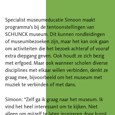
Specialist museumeducatie Simoon maakt
programma’s bij de tentoonstellingen van
SCHUNCK museum. Dit kunnen rondleidingen
of museumbezoeken zijn, maar het kan ook gaan
om activiteiten die het bezoek achteraf of vooraf
extra diepgang geven. Ook houdt ze zich bezig
met erfgoed. Maar ook wanneer scholen diverse
disciplines met elkaar willen verbinden, denkt ze
graag mee, bijvoorbeeld om het museum met
muziek te verbinden of met dans.
Simoon: “Zelf ga ik graag naar het museum. Ik
vind het heel interessant om te kijken. Niet
alleen om mijzelf te laten inspireren door kunst,