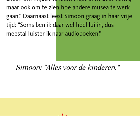
maar ook om te zien hoe andere musea te werk
gaan.” Daarnaast leest Simoon graag in haar vrije
tijd: “Soms ben ik daar wel heel lui in, dus
meestal luister ik naar audioboeken.”
Simoon: "Alles voor de kinderen."