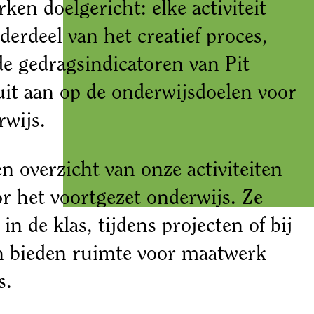
en doelgericht: elke activiteit
derdeel van het creatief proces,
e gedragsindicatoren van Pit
uit aan op de onderwijsdoelen voor
rwijs.
n overzicht van onze activiteiten
 het voortgezet onderwijs. Ze
 in de klas, tijdens projecten of bij
n bieden ruimte voor maatwerk
s.