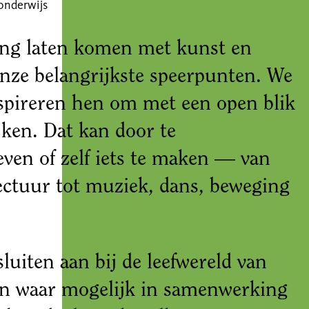
onderwijs
ing laten komen met kunst en
onze belangrijkste speerpunten. We
spireren hen om met een open blik
jken. Dat kan door te
even of zelf iets te maken — van
tectuur tot muziek, dans, beweging
uiten aan bij de leefwereld van
an waar mogelijk in samenwerking