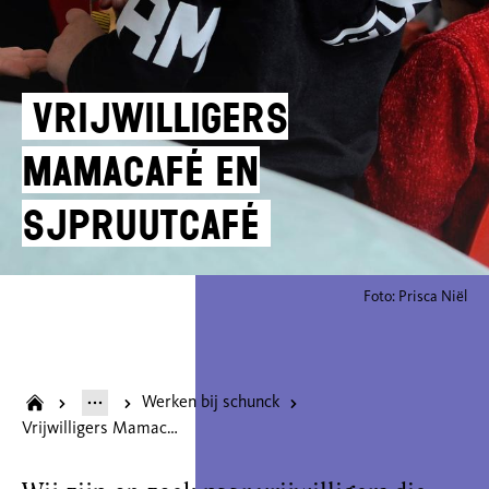
Vrijwilligers
Mamacafé en
Sjpruutcafé
Foto: Prisca Niël
Werken bij schunck
Vrijwilligers Mamacafé en Sjpruutcafé