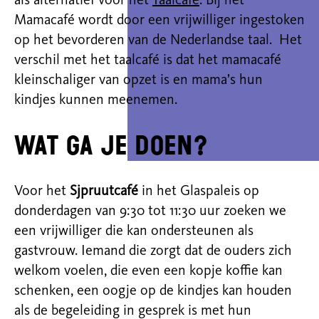
als alternatief voor het
Taalcafé
. Bij het
M
amacafé wordt
door een vrijwilliger ingestoken
op het bevorderen van de Nederlandse taal. Het
verschil met het taalcafé is dat het mamacafé
kleinschaliger van opzet is en mama’s hun
kindjes kunnen meenemen.
Wat ga je doen?
Voor het
Sjpruutcafé
in het Glaspaleis op
donderdagen van 9:30 tot 11:30 uur zoeken we
een vrijwilliger die kan ondersteunen als
gastvrouw. Iemand die zorgt dat de ouders zich
welkom voelen, die even een kopje koffie kan
schenken, een oogje op de kindjes kan houden
als de begeleiding in gesprek is met hun