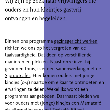
Wij zijn op zoek naar vrijwilligers die
ouders en hun kleintjes gastvrij
ontvangen
en
begeleiden.
Binnen ons programma
gezinsgericht werken
richten we ons op het vergroten van de
taalvaardigheid. Dat doen op verschillende
manieren en plekken. Naast onze inzet bij
gezinnen thuis, is er een samenwerking met de
Sjpruutcafés
. Hier komen ouders met jonge
kindjes (0-4) naartoe om elkaar te ontmoeten en
ervaringen te delen. Wekelijks wordt een
programma aangeboden. Daarnaast bieden we
voor ouders met (jonge) kindjes een
Mamacafé