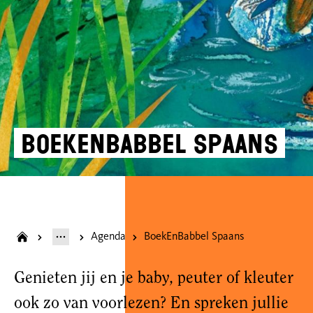
BoekEnBabbel Spaans
Agenda
BoekEnBabbel Spaans
Genieten jij en je baby, peuter of kleuter
ook zo van voorlezen? En spreken jullie