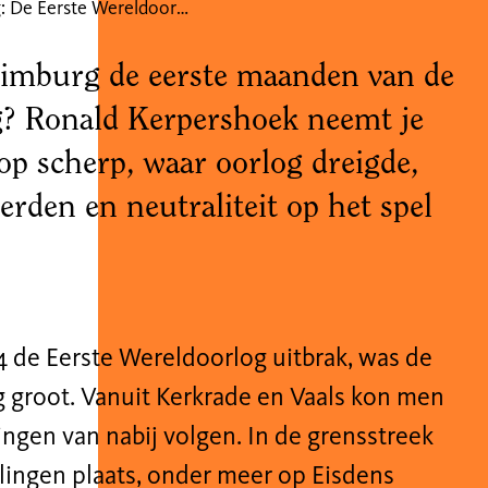
Lezing: De Eerste Wereldoorlog in Zuid Limburg
Limburg de eerste maanden van de
g? Ronald Kerpershoek neemt je
op scherp, waar oorlog dreigde,
erden en neutraliteit op het spel
4 de Eerste Wereldoorlog uitbrak, was de
 groot. Vanuit Kerkrade en Vaals kon men
gen van nabij volgen. In de grensstreek
lingen plaats, onder meer op Eisdens