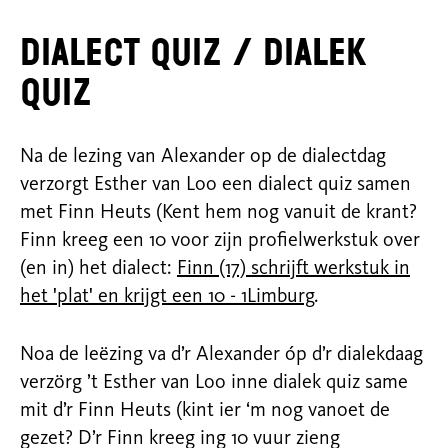
Dialect Quiz / Dialek
Quiz
Na de lezing van Alexander op de dialectdag
verzorgt Esther van Loo een dialect quiz samen
met Finn Heuts (Kent hem nog vanuit de krant?
Finn kreeg een 10 voor zijn profielwerkstuk over
(en in) het dialect:
Finn (17) schrijft werkstuk in
het 'plat' en krijgt een 10 - 1Limburg
.
Noa de leëzing va d’r Alexander óp d’r dialekdaag
verzörg ’t Esther van Loo inne dialek quiz same
mit d’r Finn Heuts (kint ier ‘m nog vanoet de
gezet? D’r Finn kreeg ing 10 vuur zieng