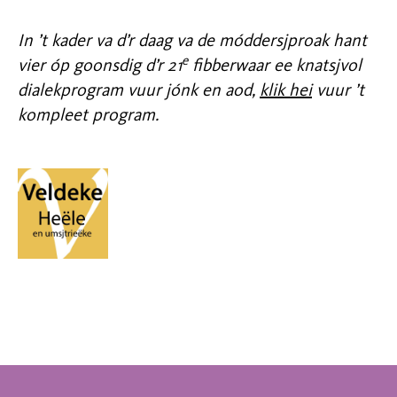
In ’t kader va d’r daag va de móddersjproak hant
e
vier óp goonsdig d’r 21
fibberwaar ee knatsjvol
dialekprogram vuur jónk en aod,
klik hei
vuur ’t
kompleet program.