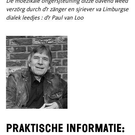
De moezikale óngersjteuning dizze oavend weëd
verzörg durch d’r zänger en sjriever va Limburgse
dialek leedjes : d’r Paul van Loo
Praktische informatie: