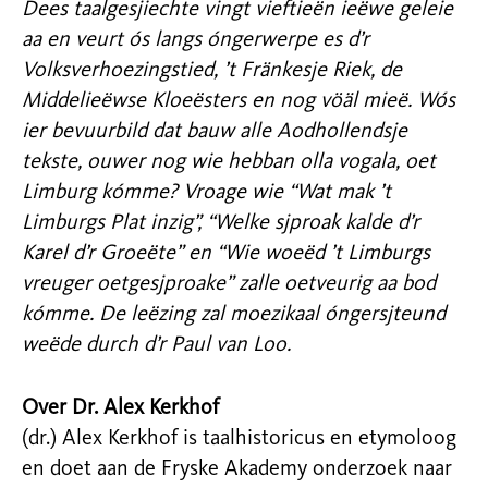
Dees taalgesjiechte vingt vieftieën ieëwe geleie
aa en veurt ós langs óngerwerpe es d’r
Volksverhoezingstied, ’t Fränkesje Riek, de
Middelieëwse Kloeësters en nog vöäl mieë. Wós
ier bevuurbild dat bauw alle Aodhollendsje
tekste, ouwer nog wie hebban olla vogala, oet
Limburg kómme? Vroage wie “Wat mak ’t
Limburgs Plat inzig”, “Welke sjproak kalde d’r
Karel d’r Groeëte” en “Wie woeëd ’t Limburgs
vreuger oetgesjproake” zalle oetveurig aa bod
kómme. De leëzing zal moezikaal óngersjteund
weëde durch d’r Paul van Loo.
Over Dr. Alex Kerkhof
(dr.) Alex Kerkhof is taalhistoricus en etymoloog
en doet aan de Fryske Akademy onderzoek naar