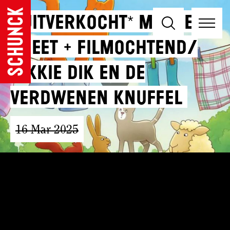
*UITVERKOCHT* Meet en
Greet + Filmochtend/
Dikkie Dik en de
verdwenen knuffel
16 Mar 2025