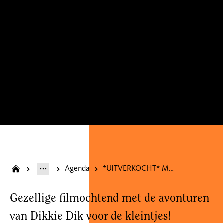
Agenda
*UITVERKOCHT* Meet en Greet + Filmochtend/ Dikkie Dik en de verdwenen knuffel (2+)
Gezellige filmochtend met de avonturen
van Dikkie Dik voor de kleintjes!