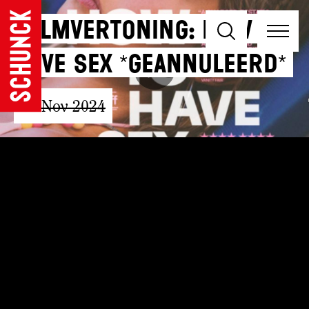
Filmvertoning: How To
Have Sex *GEANNULEERD*
20 Nov 2024