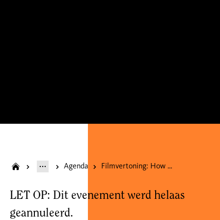
Agenda
Filmvertoning: How To Have Sex *GEANNULEERD*
LET OP: Dit evenement werd helaas
geannuleerd.