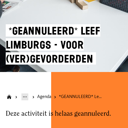
*GEANNULEERD* Leef
Limburgs - voor
(ver)gevorderden
Agenda
*GEANNULEERD* Leef Limburgs - voor (ver)gevorderden
Deze activiteit is helaas geannuleerd.