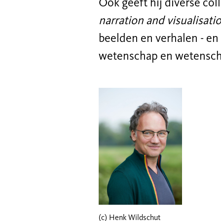
Ook geeft hij diverse col
narration and visualisati
beelden en verhalen - en
wetenschap en wetenschap
(c) Henk Wildschut