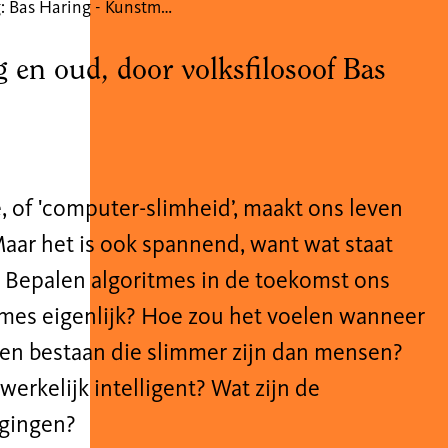
Lezing: Bas Haring - Kunstmatige intelligentie is niet eng
g en oud, door volksfilosoof Bas
, of 'computer-slimheid’, maakt ons leven
Maar het is ook spannend, want wat staat
 Bepalen algoritmes in de toekomst ons
itmes eigenlijk? Hoe zou het voelen wanneer
aten bestaan die slimmer zijn dan mensen?
werkelijk intelligent? Wat zijn de
igingen?