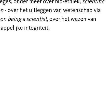
leges, onder meer over bio-ethiek,
scientific
on
- over het uitleggen van wetenschap via
on being a scientist,
over het wezen van
pelijke integriteit.