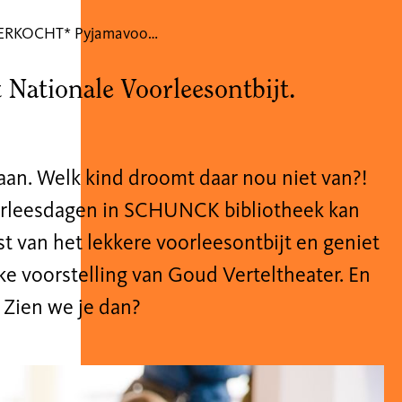
*UITVERKOCHT* Pyjamavoorstelling: Klieder, kledder, klater!
t Nationale Voorleesontbijt.
gaan. Welk kind droomt daar nou niet van?!
orleesdagen in SCHUNCK bibliotheek kan
t van het lekkere voorleesontbijt en geniet
e voorstelling van Goud Verteltheater. En
. Zien we je dan?