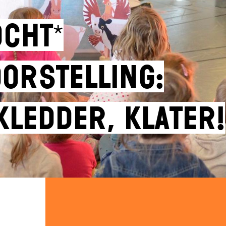
OCHT*
orstelling:
kledder, klater!