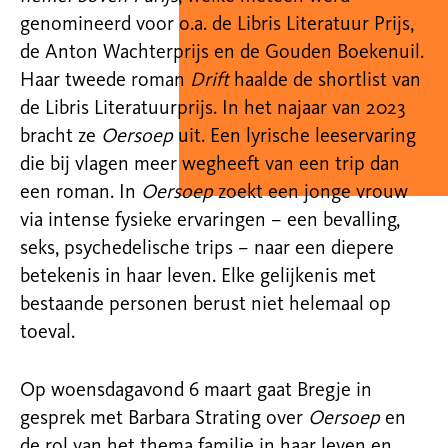
genomineerd voor o.a.
de Libris Literatuur Prijs,
de Anton Wachterprijs en de Gouden Boekenuil.
Haar tweede roman
Drift
haalde de shortlist van
de Libris Literatuurprijs. In het
najaar van 2023
bracht ze
Oersoep
uit. Een lyrische leeservaring
die bij vlagen
meer wegheeft van een trip dan
een roman. In
Oersoep
zoekt een jonge vrouw
via intense fysieke ervaringen – een bevalling,
seks, psychedelische trips –
naar een diepere
betekenis in haar leven. Elke gelijkenis met
bestaande
personen berust niet helemaal op
toeval.
Op woensdagavond 6 maart gaat
Bregje in
gesprek met Barbara Strating over
Oersoep
en
de rol van het thema
familie in haar leven en