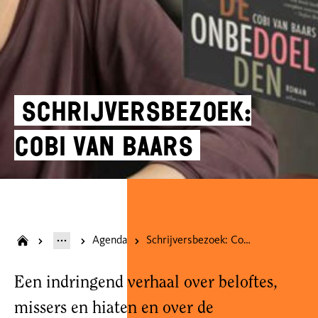
Schrijversbezoek:
Cobi van Baars
Agenda
Schrijversbezoek: Cobi van Baars
Een indringend verhaal over beloftes,
missers en hiaten en over
de