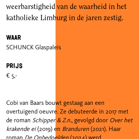
weerbarstigheid van de waarheid in het
katholieke Limburg in de jaren zestig.
Waar
SCHUNCK Glaspaleis
Prijs
€ 5,-
Cobi van Baars bouwt gestaag aan een
overtuigend oeuvre. Ze debuteerde in 2017 met
de roman
Schipper & Z.n.
, gevolgd door
Over het
krakende ei
(2019) en
Branduren
(2021).
Haar
roman
De Onbedoelden
(2024) werd