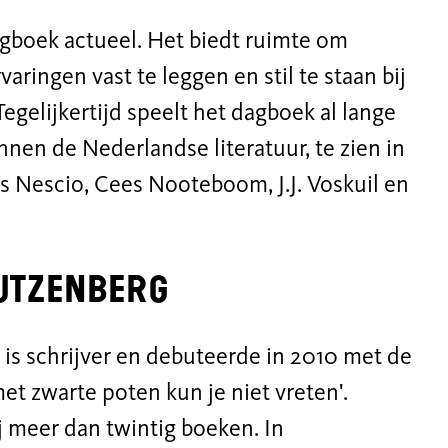
agboek actueel
.
H
et
biedt
ruimte
om
varingen vast te leggen en stil te staan bij
gelijkertijd speelt het dagboek al lange
innen
de
Nederlandse literatuur,
te
zien
in
ls Nescio, Cees Nooteboom, J.J. Voskuil en
utzenberg
)
is schrijver en debuteerde in 2010 met de
met zwarte poten
kun je niet vreten'
.
j
meer dan twintig boeken. In