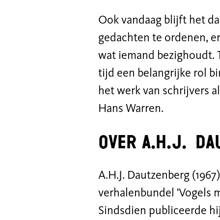
Ook vandaag blijft het d
gedachten te
ordenen,
er
wat iemand bezighoudt. Te
tijd een belangrijke rol b
het werk van
schrijvers a
Hans Warren.
Over A
.
H
.
J
.
Da
A.H.J.
Dautzenberg (1967
verhalenbundel '
Vogels 
Sindsdien
publiceerde
hi