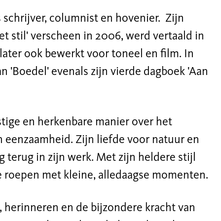
s
schrijver, columnist
en hovenier
.
Z
ijn
t stil'
verscheen in 2006
,
werd vertaald in
later ook bewerkt voor toneel en film.
In
n '
Boedel'
e
venals
zijn vierde dagboek '
Aan
ustige en herkenbare manier over het
en eenzaamheid. Zijn liefde voor natuur en
terug in zijn werk. Met zijn heldere stijl
te roepen met kleine, alledaagse momenten.
, herinneren en de bijzondere kracht van