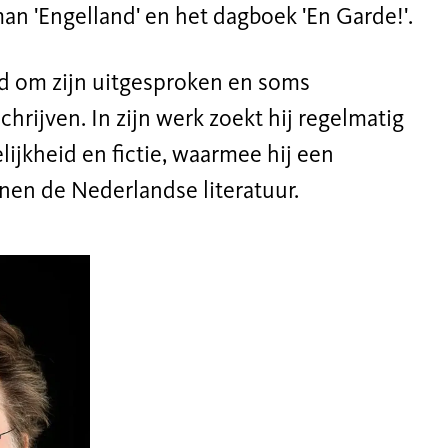
man '
Engelland'
en
het
dagb
oek '
En
Garde!'
.
d om zijn
uitgesproken en soms
chrijven
. In zijn werk zoekt hij regelmatig
ijkheid en fictie, wa
armee hij een
nnen de Nederlandse literatuur.