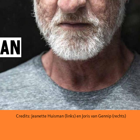
van
Credits: Jeanette Huisman (links) en Joris van Gennip (rechts)