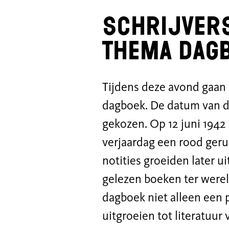
Schrijver
thema dag
Tijdens deze avond
gaan 
dagboek
.
De datum van de
gekozen. Op 12 juni 1942
verjaardag een
rood geru
notities groeiden
later
ui
gelezen boeken ter werel
dagboek niet alleen een p
uitgroeien tot
literatuur
v