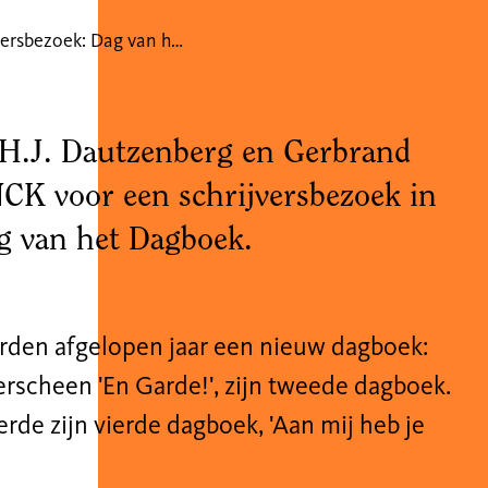
Schrijversbezoek: Dag van het Dagboek
H
.
J
.
Dautzenberg en Gerbrand
CK voor een schrijversbezoek
in
g van het Dagboek.
erden afgelopen jaar een nieuw dagboek:
erscheen '
En
Garde!'
,
zijn tweede dagboek.
rde zijn vierde dagboek, '
Aan mij heb je