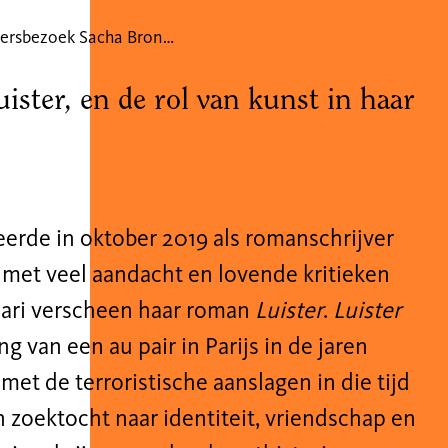
Schrijversbezoek Sacha Bronwasser
ster, en de rol van kunst in haar
erde in oktober 2019 als romanschrijver
t met veel aandacht en lovende kritieken
ari verscheen haar
roman
Luister
.
Luister
 van een au pair in Parijs in de jaren
met de terroristische aanslagen in die tijd
 zoektocht naar identiteit, vriendschap en