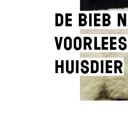
De bieb n
voorlees
huisdier