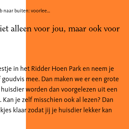
De bieb naar buiten: voorleesfeestje met je huisdier
iet alleen voor jou, maar ook voor
stje in het Ridder Hoen Park en neem je
 of goudvis mee. Dan maken we er een
grote
je huisdier worden dan voorgelezen uit een
 Kan je zelf misschien ook al lezen? Dan
jes klaar zodat jij je huisdier
lekker kan