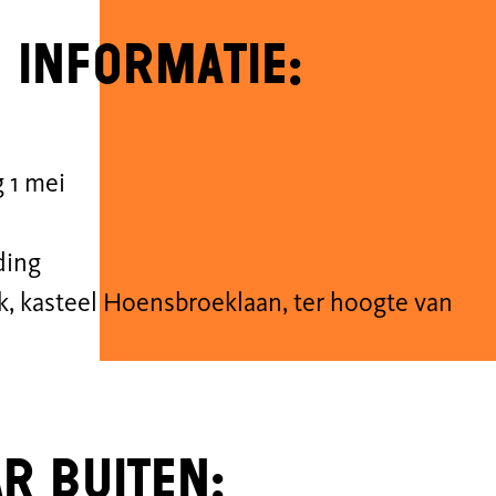
 informatie:
 1 mei
ding
k, kasteel Hoensbroeklaan, ter hoogte van
ar buiten: