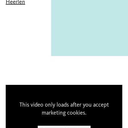
Heerlen
ParkstadActueel (30
This video only loads after you accept
marketing cookies.
jan 2024)