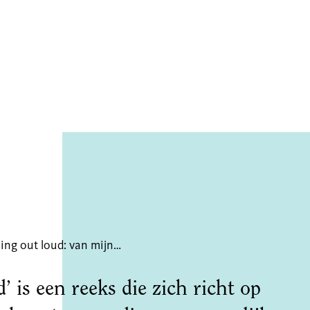
oni - Van
Dreaming out loud: van mijngemeente naar waterstad
ente tot
 is een reeks die zich richt op