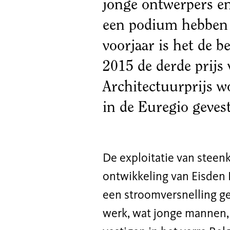
jonge ontwerpers en
waterst
een podium hebben 
voorjaar is het de b
31 Mar 2023
- 18 J
Deze video
2015 de derde prijs
wordt pas
Architectuurprijs w
geladen nadat
je marketing-
in de Euregio geves
cookies hebt
geaccepteerd.
Cookie-
De exploitatie van stee
instellingen
ontwikkeling van Eisden 
aanpassen
een stroomversnelling ge
werk, wat jonge mannen, 