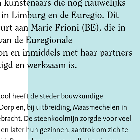
 kunstenaars die nog nauwelijks
ad
in Limburg en de Euregio. Dit
eurt aan Marie Frioni (BE), die in
un 2023
 van de Euregionale
on en inmiddels met haar partners
tigd en werkzaam is.
nkool heeft de stedenbouwkundige
Dorp en, bij uitbreiding, Maasmechelen in
bracht. De steenkoolmijn zorgde voor veel
en later hun gezinnen, aantrok om zich te