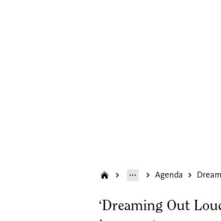
Marie Fri
Agenda
mijngeme
‘Dreaming Out Loud’