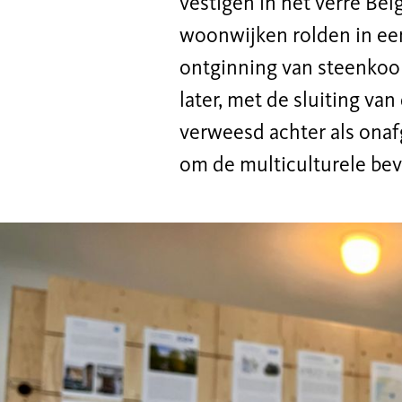
vestigen in het verre Be
woonwijken rolden in een
ontginning van steenkool
later, met de sluiting va
verweesd achter als onaf
om de multiculturele bev