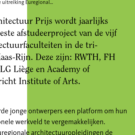
Online uitreiking Euregionale Architectuur Prijs (EAP) - 31e editie
tectuur Prijs wordt jaarlijks
ste afstudeerproject van de vijf
ctuurfaculteiten in de tri-
Maas-Rijn. Deze zijn: RWTH, FH
ULG Liège en Academy of
icht Institute of Arts.
erde jonge ontwerpers een platform om hun
onele werkveld te vergemakkelijken.
uregionale architectuuropleidingen de