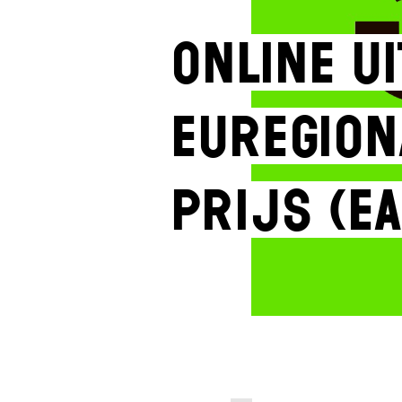
Online ui
Euregion
Prijs (EA