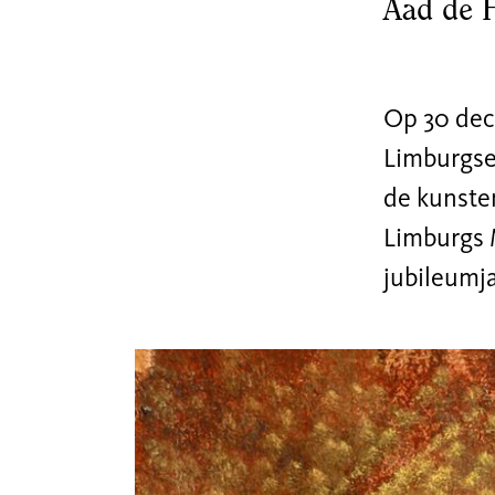
Aad de 
geladen nadat
je marketing-
cookies hebt
geaccepteerd.
Op 30 dec
Cookie-
Limburgse
instellingen
de kunste
aanpassen
Limburgs 
jubileumja