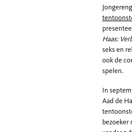
Jongeren
tentoonst
presentee
Haas: Ver
seks en re
ook de com
spelen.
In septem
Aad de Haa
tentoonste
bezoeker m