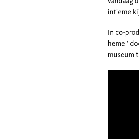
vandaag d
intieme ki
In co-prod
hemel’ do
museum te 