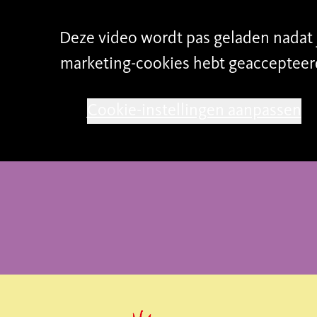
ed in Change
, vanaf 28 oktober.
Deze video wordt pas geladen nadat 
marketing-cookies hebt geaccepteer
de agenda
Cookie-instellingen aanpassen