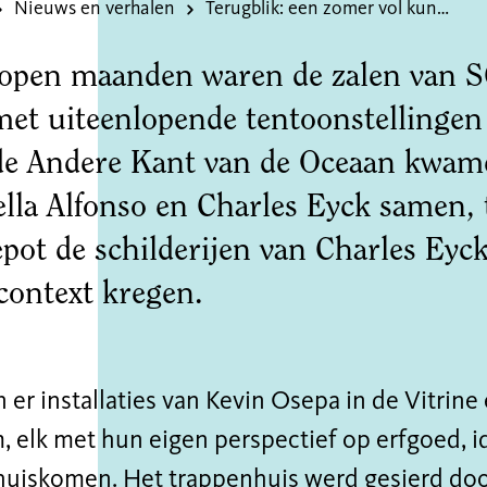
Nieuws en verhalen
Terugblik: een zomer vol kunst en verhalen in SCHUNCK
lopen maanden waren de zalen va
met uiteenlopende tentoonstellingen 
de Andere Kant van de Oceaan kwam
lla Alfonso en Charles Eyck samen, t
pot de schilderijen van Charles Eyc
context kregen.
er installaties van Kevin Osepa in de Vitrine
, elk met hun eigen perspectief op erfgoed, id
huiskomen. Het trappenhuis werd gesierd door