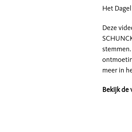
Het Dageli
Deze video
SCHUNCK e
stemmen. 
ontmoetin
meer in he
Bekijk de 