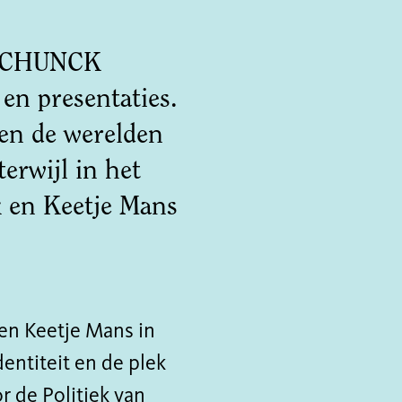
n SCHUNCK
en presentaties.
en de werelden
erwijl in het
k en Keetje Mans
 en Keetje Mans in
entiteit en de plek
 de Politiek van