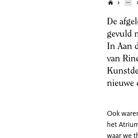
De afge
gevuld 
In Aan 
van Rine
Kunstde
nieuwe 
Ook waren 
het Atrium
waar we t