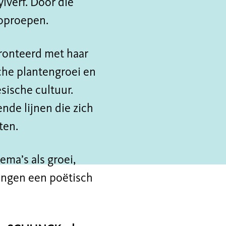
ylverf. Door die
 oproepen.
ronteerd met haar
sche plantengroei en
sische cultuur.
de lijnen die zich
ten.
ma’s als groei,
ningen een poëtisch