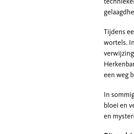
technieken
gelaagdhe
Tijdens e
wortels. I
verwijzing
Herkenbar
een weg b
In sommig
bloei en v
en mysteri