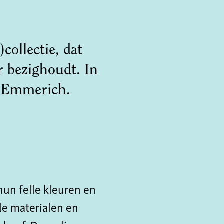
ollectie, dat
r bezighoudt. In
h Emmerich.
un felle kleuren en
de materialen en