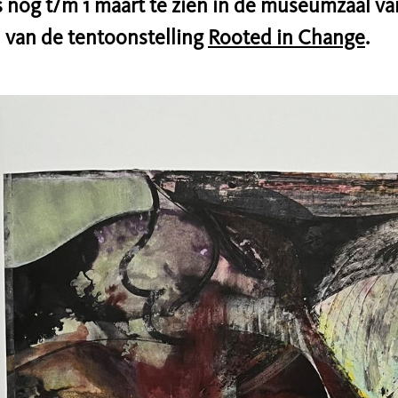
is nog t/m 1 maart te zien in de museumzaal 
 van de tentoonstelling
Rooted in Change
.