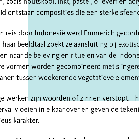
, zoals houtskool, inkt, pastel, olieverf en acr
id ontstaan composities die een sterke sfeer
en reis door Indonesië werd Emmerich geconf
n haar beeldtaal zoekt ze aansluiting bij exoti
en naar de beleving en rituelen van de Indone
e vormen worden gecombineerd met slingeren
anen tussen woekerende vegetatieve elemen
e werken zijn woorden of zinnen verstopt. The
erval vloeien in elkaar over en geven de teke
eus karakter.