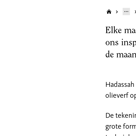
Elke ma
ons insp
de maan
Hadassah 
olieverf o
De tekeni
grote form