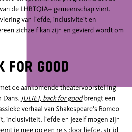
eit van de LHBTQIA+ gemeenschap viert.
iering van liefde, inclusiviteit en
reen zichzelf kan zijn en gevierd wordt om
ck for good
jn met de aankomende theatervoorstelling
 Dans.
JULIET, back for good
brengt een
lassieke verhaal van Shakespeare’s Romeo
it, inclusiviteit, liefde en jezelf mogen zijn
eemt je mee op een reis door liefde, strijd