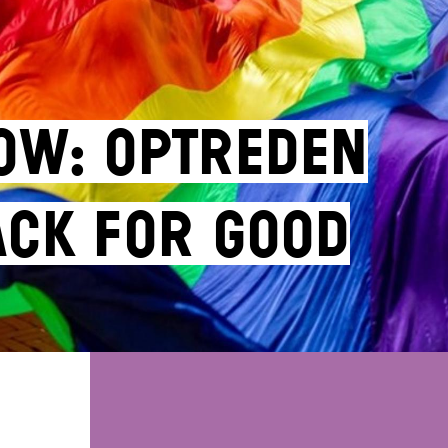
ow: optreden
back for good