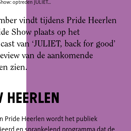
Pride Show: optreden JULIET, back for good
mber vindt tijdens Pride Heerlen
de Show plaats op het
cast van ‘JULIET, back for good’
preview van de aankomende
ten zien.
w Heerlen
n Pride Heerlen wordt het publiek
rieerd en sprankelend programma dat de