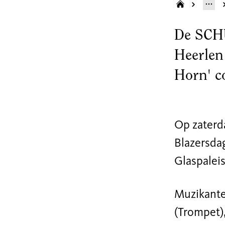
De SCHU
Heerlen
Horn' c
Op zaterd
Blazersda
Glaspalei
Muzikante
(Trompet),