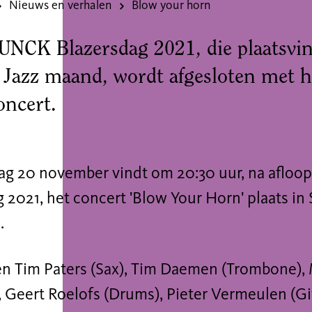
Nieuws en verhalen
Blow your horn
NCK Blazersdag 2021, die plaatsvind
 Jazz maand, wordt afgesloten met h
oncert.
ag 20 november vindt om 20:30 uur, na aflo
g 2021, het concert 'Blow Your Horn' plaats 
s.
n Tim Paters (Sax), Tim Daemen (Trombone),
 Geert Roelofs (Drums), Pieter Vermeulen (Gi