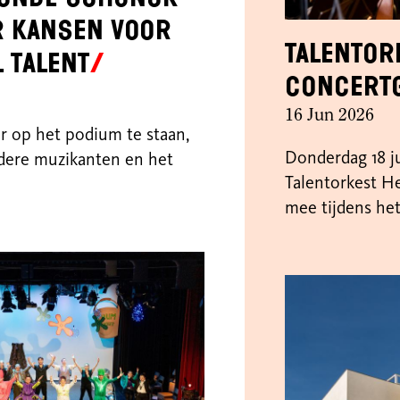
r kansen voor
Talentor
 talent
Concert
16 Jun 2026
r op het podium te staan,
Donderdag 18 ju
dere muzikanten en het
Talentorkest H
mee tijdens het 