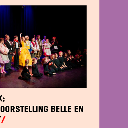
k:
oorstelling Belle en
t