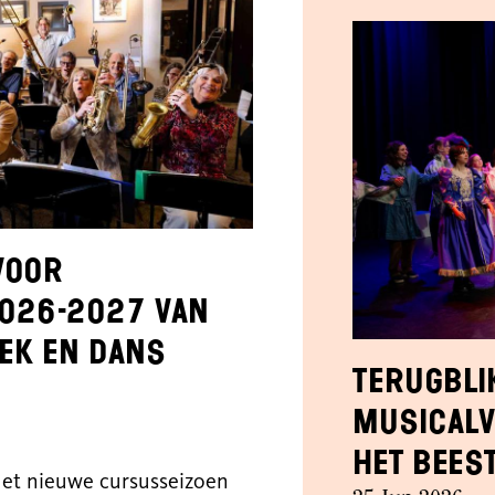
voor
026-2027 van
ek en Dans
Terugbli
Musicalv
het Bees
 het nieuwe cursusseizoen