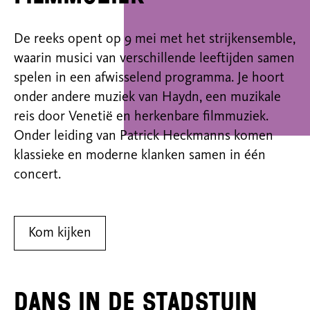
De reeks opent op 9 mei met het strijkensemble,
waarin musici van verschillende leeftijden samen
spelen in een afwisselend programma. Je hoort
onder andere muziek van Haydn, een muzikale
reis door Venetië en herkenbare filmmuziek.
Onder leiding van Patrick Heckmanns komen
klassieke en moderne klanken samen in één
concert.
Kom kijken
Dans in de Stadstuin