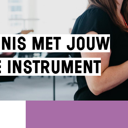
nis met jouw
e instrument