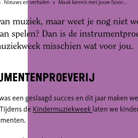
Nieuws en verhalen
Maak kennis met jouw favoriete instrument
van muziek, maar weet je nog niet w
aan spelen? Dan is de instrumentproe
uziekweek misschien wat voor jou.
umentenproeverij
 was een geslaagd succes en dit jaar maken w
 Tijdens de
Kindermuziekweek
laten we kind
umenten.