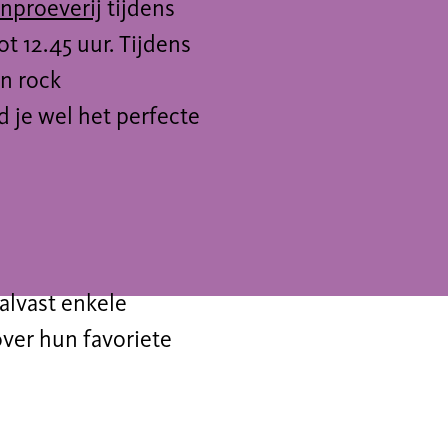
nproeverij
tijdens
ot 12.45 uur. Tijdens
n rock
d je wel het perfecte
 alvast enkele
over hun favoriete