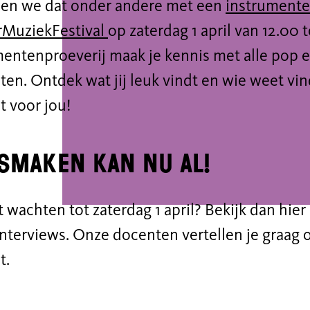
doen we dat onder andere met een
instrumente
rMuziekFestival
op zaterdag 1 april van 12.00 t
mentenproeverij maak je kennis met alle pop e
en. Ontdek wat jij leuk vindt en wie weet vin
t voor jou!
smaken kan nu al!
t wachten tot zaterdag 1 april? Bekijk dan hier
nterviews. Onze docenten vertellen je graag 
t.