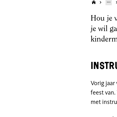
Hou je 
je wil g
kinderm
Instr
Vorig jaar
feest van.
met instr