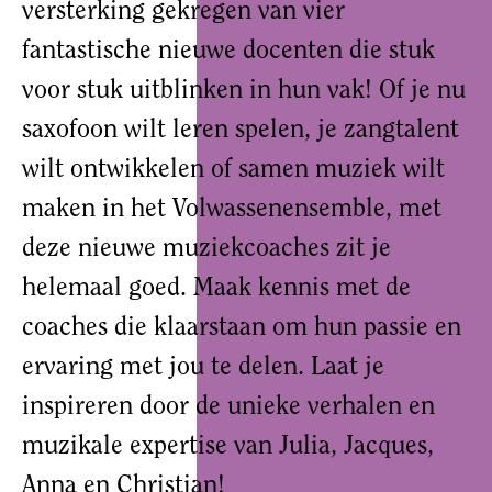
versterking gekregen van vier
fantastische nieuwe docenten die stuk
voor stuk uitblinken in hun vak! Of je nu
saxofoon wilt leren spelen, je zangtalent
wilt ontwikkelen of samen muziek wilt
maken in het Volwassenensemble, met
deze nieuwe muziekcoaches zit je
helemaal goed. Maak kennis met de
coaches die klaarstaan om hun passie en
ervaring met jou te delen. Laat je
inspireren door de unieke verhalen en
muzikale expertise van Julia, Jacques,
Anna en Christian!