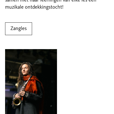
samen met haar leerlingen van elke les een
muzikale ontdekkingstocht!
Zangles