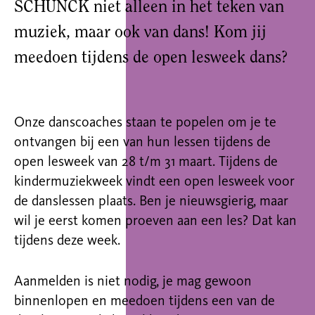
SCHUNCK niet alleen in het teken van
muziek, maar ook van dans! Kom jij
meedoen tijdens de open lesweek dans?
Onze danscoaches staan te popelen om je te
ontvangen bij een van hun lessen tijdens de
open lesweek van 28 t/m 31 maart. Tijdens de
kindermuziekweek vindt een open lesweek voor
de danslessen plaats. Ben je nieuwsgierig, maar
wil je eerst komen proeven aan een les? Dat kan
tijdens deze week.
Aanmelden is niet nodig, je mag gewoon
binnenlopen en meedoen tijdens een van de