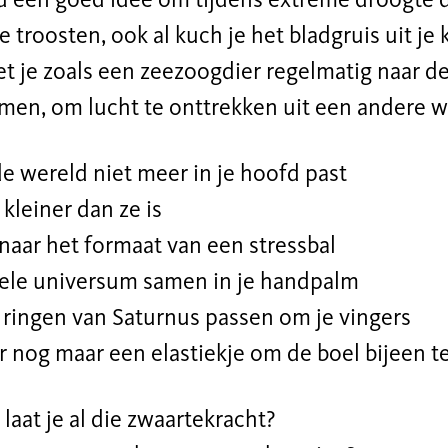
ijd een goed idee om tijdens extreme droogte 
te troosten, ook al kuch je het bladgruis uit je 
t je zoals een zeezoogdier regelmatig naar d
men, om lucht te onttrekken uit een andere w
e wereld niet meer in je hoofd past
kleiner dan ze is
 naar het formaat van een stressbal
hele universum samen in je handpalm
e ringen van Saturnus passen om je vingers
r nog maar een elastiekje om de boel bijeen 
laat je al die zwaartekracht?