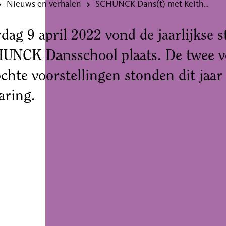
Nieuws en verhalen
SCHUNCK Dans(t) met Keith Haring
dag 9 april 2022 vond de jaarlijkse 
UNCK Dansschool plaats. De twee vo
chte voorstellingen stonden dit jaar
aring.