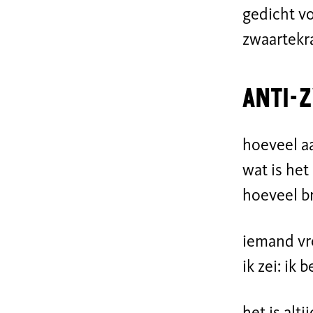
gedicht vo
zwaartekra
Anti-
hoeveel aa
wat is het
hoeveel b
iemand vro
ik zei: ik