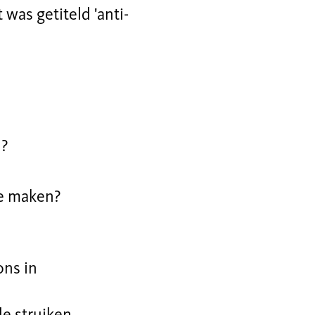
was getiteld 'anti-
n?
te maken?
ons in