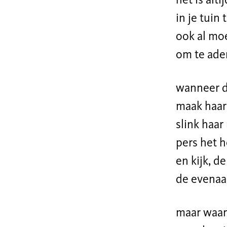
het is alt
in je tuin 
ook al moe
om te ade
wanneer d
maak haar 
slink haar
pers het 
en kijk, d
de evenaa
maar waar 