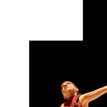
leven en 
Madonna e
gebracht 