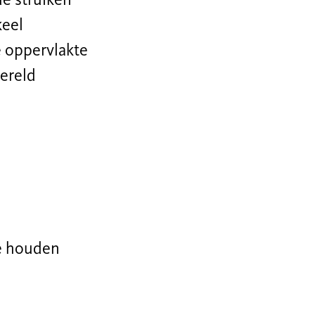
de struiken
keel
e oppervlakte
ereld
te houden