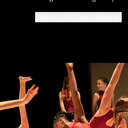
zijn vrienden, met choreografieën op muziek 
Cookie-instellingen aanpassen
n Prince. De jaren 80 worden door deze kuns
op het podium.