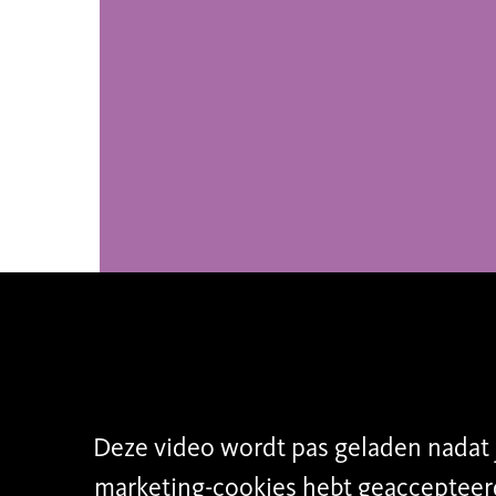
ans(t) is de jaarlijkse studiopresentatie 
. Prima ballerina’s van klein tot groot en mo
t spektakel zien wat zij op dansgebied in huis
Deze video wordt pas geladen nadat 
marketing-cookies hebt geaccepteer
as de voorstelling geïnspireerd op het werk van