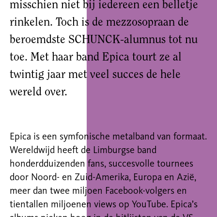
misschien niet bij iedereen een belletje
rinkelen. Toch is de mezzosopraan de
beroemdste SCHUNCK-alumnus tot nu
toe. Met haar band Epica tourt ze al
twintig jaar met veel succes de hele
wereld over.
Epica is een symfonische metalband van formaat.
Wereldwijd heeft de Limburgse band
honderdduizenden fans, succesvolle tournees
door Noord- en Zuid-Amerika, Europa en Azië,
meer dan twee miljoen Facebook-volgers en
tientallen miljoenen views op YouTube. Epica’s