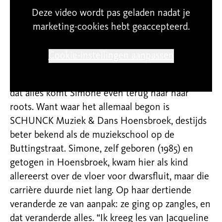
Vertrouwen in haar stemgeluid
Deze video wordt pas geladen nadat je
marketing-cookies hebt geaccepteerd.
Dit jaar bestaat de band twintig jaar, en in de
afgelopen twee decennia is er veel gebeurd: van
Cookie-instellingen aanpassen
wereldtours en internationale verhuizingen tot
geboortes en pandemieën. Om stil te staan bij
dat alles komt Simone even terug naar haar
roots. Want waar het allemaal begon is
SCHUNCK Muziek & Dans Hoensbroek, destijds
beter bekend als de muziekschool op de
Buttingstraat. Simone, zelf geboren (1985) en
getogen in Hoensbroek, kwam hier als kind
allereerst over de vloer voor dwarsfluit, maar die
carrière duurde niet lang. Op haar dertiende
veranderde ze van aanpak: ze ging op zangles, en
dat veranderde alles. “Ik kreeg les van Jacqueline