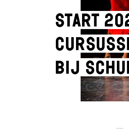
Start 20
cursuss
bij SCHU