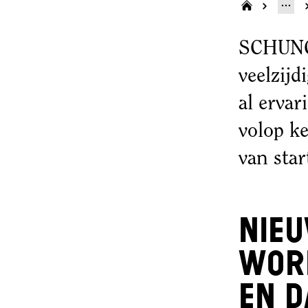
SCHUNCK
veelzij
al ervar
volop ke
van sta
Nie
wor
en D