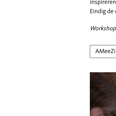
inspirere
Eindig de
Workshopd
AMeeZ