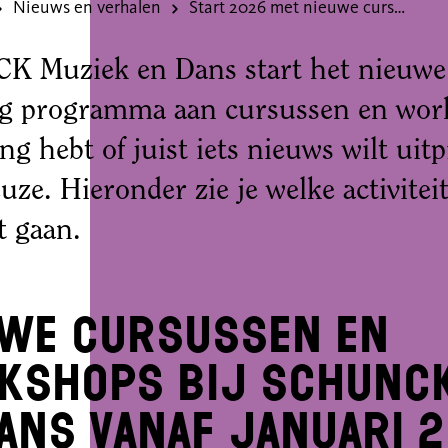
Nieuws en verhalen
Start 2026 met nieuwe cursussen en workshops bij SCHUNCK
 Muziek en Dans start het nieuwe 
dig programma aan cursussen en work
ing hebt of juist iets nieuws wilt uit
uze. Hieronder zie je welke activitei
rt gaan.
uwe cursussen en
kshops bij SCHUNCK
ans vanaf januari 