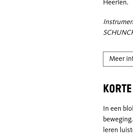
Heerlen.
Instrument
SCHUNCK
Meer in
Korte
In een bl
beweging.
leren luis