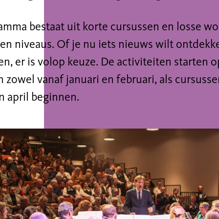
amma bestaat uit korte cursussen en losse wo
 en niveaus. Of je nu iets nieuws wilt ontdekke
n, er is volop keuze. De activiteiten starten 
zowel vanaf januari en februari, als cursuss
n april beginnen.