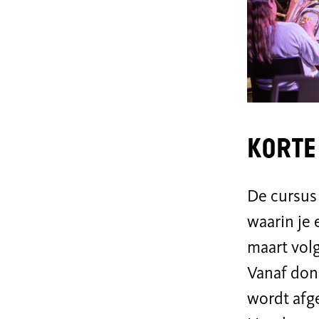
Korte
De cursus
waarin je 
maart volg
Vanaf dond
wordt afg