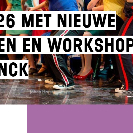
26 met nieuwe
en en worksho
NCK