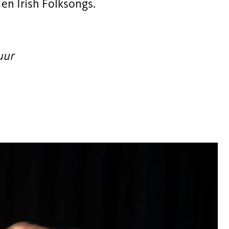
en Irish Folksongs.
uur