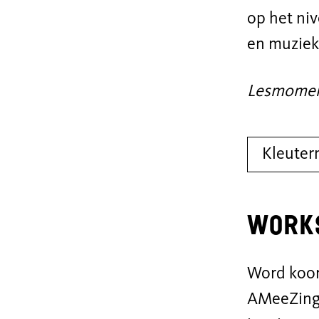
op het ni
en muziek
Lesmoment:
Kleuter
Works
Word koor
AMeeZing 