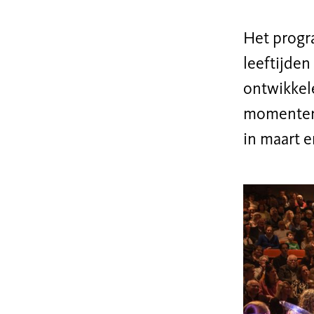
Het progr
leeftijden
ontwikkele
momenten 
in maart e