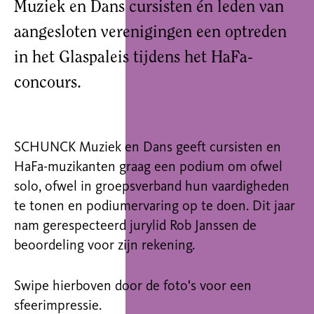
Muziek en Dans cursisten én leden van
aangesloten verenigingen een optreden
in het Glaspaleis tijdens het HaFa-
concours.
SCHUNCK Muziek en Dans geeft cursisten en
HaFa-muzikanten graag een podium om ofwel
solo, ofwel in groepsverband hun vaardigheden
te tonen en podiumervaring op te doen. Dit jaar
nam gerespecteerd jurylid Rob Janssen de
beoordeling voor zijn rekening.
Swipe hierboven door de foto's voor een
sfeerimpressie.