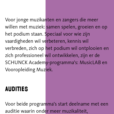
Voor jonge muzikanten en zangers die meer
willen met muziek: samen spelen, groeien en op
het podium staan. Speciaal voor wie zijn
vaardigheden wil verbeteren, kennis wil
verbreden, zich op het podium wil ontplooien en
zich professioneel wil ontwikkelen, zijn er de
SCHUNCK Academy-programma’s: MusicLAB en
Vooropleiding Muziek.
Audities
Voor beide programma’s start deelname met een
auditie waarin onder meer muzikaliteit,