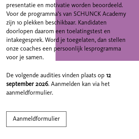
presentatie en motivatie worden beoordeeld.
Voor de programma’s van SCHUNCK Academy
zijn 10 plekken beschikbaar. Kandidaten
doorlopen daarom een toelatingstest en
intakegesprek. Word je toegelaten, dan stellen
onze coaches een persoonlijk lesprogramma
voor je samen.
De volgende audities vinden plaats op
12
september 2026
. Aanmelden kan via het
aanmeldformulier.
Aanmeldformulier