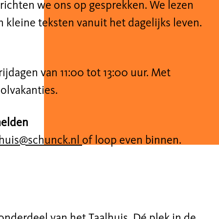
' richten we ons op gesprekken. We lezen
n kleine teksten vanuit het dagelijks leven.
jdagen van 11:00 tot 13:00 uur. Met
olvakanties.
melden
lhuis@schunck.nl
of loop even binnen.
 onderdeel van het Taalhuis. Dé plek in de