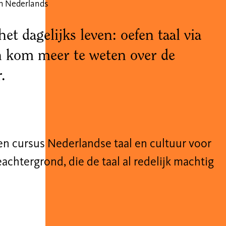
h Nederlands
et dagelijks leven: oefen taal via
n kom meer te weten over de
r.
een cursus Nederlandse taal en cultuur voor
chtergrond, die de taal al redelijk machtig