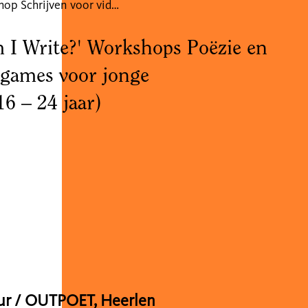
Workshop Schrijven voor videogames
I Write?' Workshops Poëzie en
ogames voor jonge
16 – 24 jaar)
5 uur / OUTPOET, Heerlen