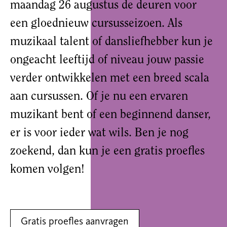
maandag 26 augustus de deuren voor
een gloednieuw cursusseizoen. Als
muzikaal talent of dansliefhebber kun je
ongeacht leeftijd of niveau jouw passie
verder ontwikkelen met een breed scala
aan cursussen. Of je nu een ervaren
muzikant bent of een beginnend danser,
er is voor ieder wat wils. Ben je nog
zoekend, dan kun je een gratis proefles
komen volgen!
Gratis proefles aanvragen